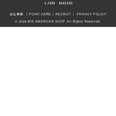
ビ
S-PARK
NAKASHO
ゲ
会社概要
POINT CARD
RECRUIT
PRIVACY POLICY
ー
© 2026 BIG AMERICAN SHOP. All Rights Reserved.
シ
ョ
ン