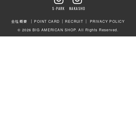
ビ
ゲ
S-PARK
NAKASHO
ー
会社概要
POINT CARD
RECRUIT
PRIVACY POLICY
シ
© 2026 BIG AMERICAN SHOP. All Rights Reserved.
ョ
ン