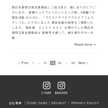
西日本豪雨災害支援募金にご協力頂き、誠にありがとうご
ざいます。 倉敷ビッグアメリカンショップ㈱、3店舗での
募金活動 ならびに、「ウエストサイドアウトドアフェス
ティバル」にて行いました 募金活動の結果をご報告いた
します。 募金額 ￥１５３.８４２- お預かりした西日本
豪雨災害支援募金は 倉敷市を通じて、被災者の方々へお
届…
Read more ⇀
投
…
…
< Prev
1
31
32
33
40
Next >
稿
の
S-PARK
NAKASHO
会社概要
POINT CARD
RECRUIT
PRIVACY POLICY
ペ