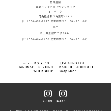
開催店舗
倉敷ビッグアメリカンショップ
S・パーク
岡山県倉敷市白楽町123-1
(TEL086-430-2177 営業時間/10：00～20：00）
中庄
岡山県倉敷市二子355-1
(TEL086-464-0150 営業時間/10：00～20：00）
投
↼ ノースフェイス
【PARKING LOT
HANDMADE KEYRING
MARCHE】JOHNBULL
稿
WORKSHOP
Swap Meet ⇀
ナ
ビ
ゲ
S-PARK
NAKASHO
ー