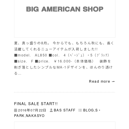
夏、真っ盛りの8月。 今からでも、もちろん秋にも、長く
活躍してくれるニューアイテムが入荷しました!!
■model. AL850 ■col. 4（ﾍﾞｰｼﾞｭ）・5（ﾌﾞﾗｯｸ）
■size. F ■price. ￥16.000-（本体価格） 装飾を
削ぎ落としたシンプルなMA-1デザインを、ほんのり透け
る…
Read more ⇀
FINAL SALE START!!
2016年07月22日
BAS STAFF
BLOG
,
S・
PARK
,
NAKASYO