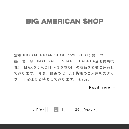
倉敷 BIG AMERICAN SHOP 7/22 (FRI.) 夏 の
感 謝 祭 FINAL SALE START!! LABREA店も同時開
催!! MAX６０％OFF～３０％OFFの商品を多数ご用意し
ております。 今夏、最後のセール! 皆様のご来店をスタッ
フ一同 心よりお待ちしております。 &nbs…
Read more ⇀
投
…
< Prev
1
2
3
28
Next >