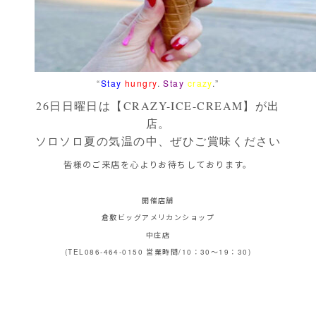
“
Stay
hungry
.
Stay
crazy
.”
26日日曜日は【CRAZY-ICE-CREAM】が出
店。
ソロソロ夏の気温の中、ぜひご賞味ください
皆様のご来店を心よりお待ちしております。
開催店舗
倉敷ビッグアメリカンショップ
中庄店
(TEL086-464-0150 営業時間/10：30～19：30)